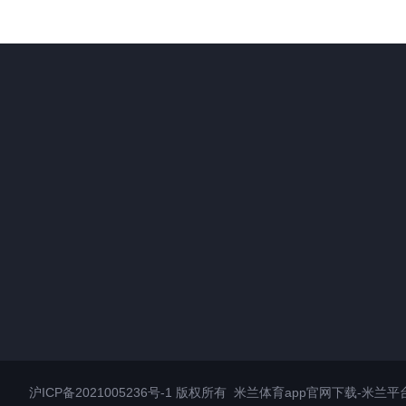
产品展示
电动机
马达
技术支持
风机
提升机
下载中心
变速机
升降机
网站地图
换向器
减速机
电机
沪ICP备2021005236号-1
版权所有
米兰体育app官网下载-米兰平