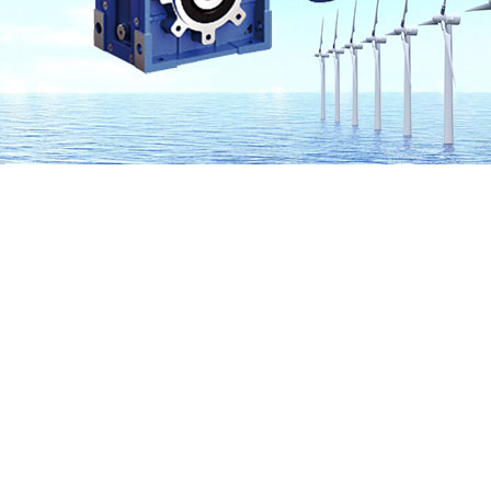
提升机
变速机
电机