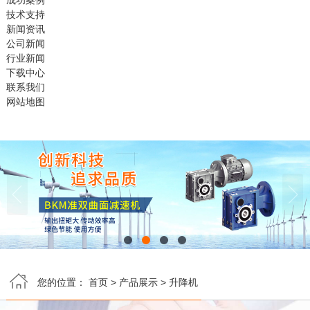
成功案例
技术支持
新闻资讯
公司新闻
行业新闻
下载中心
联系我们
网站地图


您的位置：
首页
>
产品展示
>
升降机