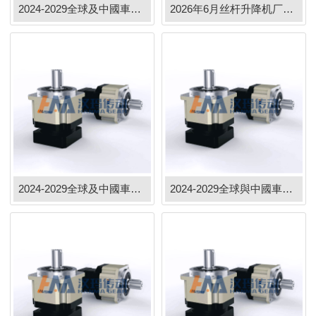
2024-2029全球及中國車庫汽車升降機行業研讨及十四五規劃剖析報告
2026年6月丝杆升降机厂家推荐指南：蜗轮丝杆升降机伞齿轮同步自动化手摇公司优选！
2024-2029全球及中國車庫汽車升降機行業研讨及十四五規劃剖析報告
2024-2029全球與中國車庫汽車升降機市場現狀及未來發展趨勢