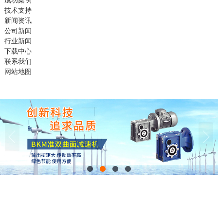
成功案例
技术支持
新闻资讯
公司新闻
行业新闻
下载中心
联系我们
网站地图


首页
新闻资讯
行业新闻
新闻资讯
新闻资讯