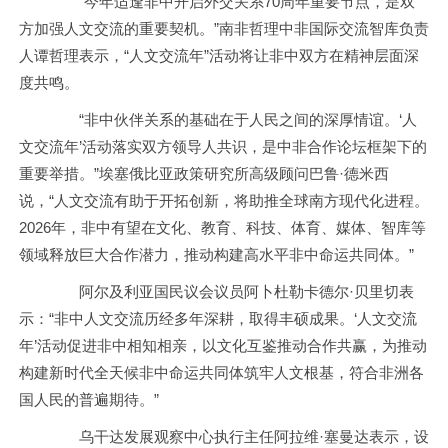
“今年适逢非中开启外交关系70周年重要节点，是双
方加强人文交流的重要契机。”南非哲理中非国际交流智库负责
人谭哲理表示，“人文交流年”活动将让非中双方在精神层面深
度共鸣。
“非中伙伴关系的基础在于人民之间的深厚情谊。‘人
文交流年’活动落实双方领导人共识，是中非合作论坛框架下的
重要举措。”埃塞俄比亚政策研究所高级顾问巴鲁·德米西
说，“人文交流有助于开拓创新，将助推全球南方现代化进程。
2026年，非中有望在文化、教育、科技、体育、媒体、智库等
领域释放巨大合作潜力，推动构建高水平非中命运共同体。”
阿尔及利亚国民议会议员阿卜杜勒卡德尔·贝里切表
示：“非中人文交流历经多年深耕，取得丰硕成果。‘人文交流
年’活动促进非中相知相亲，以文化互鉴推动合作共赢，为推动
构建新时代全天候非中命运共同体筑牢人文根基，符合非洲各
国人民的普遍期待。”
乌干达发展观察中心执行主任阿拉维·塞曼达表示，设