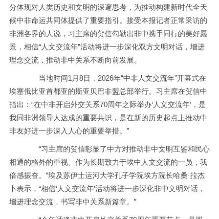
分体现对人类历史和文明的深邃思考，为推动构建新时代全天
候中非命运共同体提供了重要指引。接受本报记者正常采访的
非洲各界的人说，习主席的贺信勾勒出非中携手同行的美好愿
景，相信“人文交流年”活动将进一步深化双方文明对话，增进
理念交流，推动非中关系不断向前发展。
当地时间1月8日，2026年“中非人文交流年”开幕式在
埃塞俄比亚首都亚的斯亚贝巴非盟总部举行。习主席在贺信中
指出：“在中非开启外交关系70周年之际举办‘人文交流年’，是
我同非洲领导人达成的重要共识，是在新的历史起点上推动中
非友好进一步深入人心的重要举措。”
“习主席的贺信彰显了中方对推动非中文明互鉴和民心
相通的格外的重视。作为长期致力于埃中人文交流的一员，我
倍感振奋。”埃及苏伊士运河大学孔子学院埃方院长哈桑·拉杰
卜表示，“相信‘人文交流年’活动将进一步深化非中文明对话，
增进理念交流，书写非中关系新篇章。”