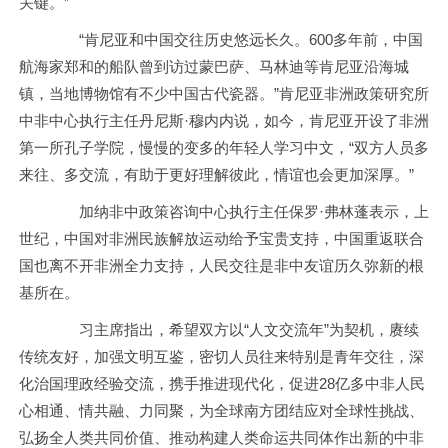
关键。”
“肯尼亚和中国交往历史悠远长久。600多年前，中国
航海家郑和的船队曾到访过蒙巴萨、马林迪等肯尼亚沿海城
镇，当地博物馆有不少中国古代瓷器。”肯尼亚非洲政策研究所
中非中心执行主任丹尼斯·穆内内说，如今，肯尼亚开设了非洲
第一所孔子学院，慢慢的变多的年轻人学习中文，“双方人员多
来往、多交流，有助于更好理解彼此，情谊也会更加深厚。”
加纳非中政策咨询中心执行主任保罗·弗林蓬表示，上
世纪，中国对非洲民族解放运动给予宝贵支持，中国重返联合
国也离不开非洲全力支持，人民交往是非中友谊历久弥新的根
基所在。
习主席指出，希望双方以“人文交流年”为契机，赓续
传统友好，加强文明互鉴，密切人员往来特别是青年交往，深
化治国理政经验交流，携手推进现代化，促进28亿多中非人民
心相通、情共融、力同聚，为全球南方团结应对全球性挑战、
弘扬全人类共同价值、推动构建人类命运共同体作出新的中非