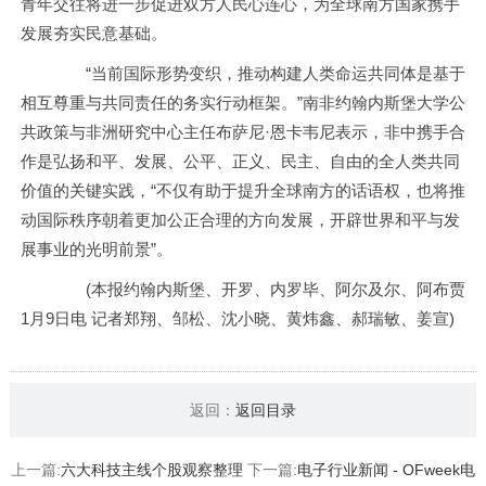
青年交往将进一步促进双方人民心连心，为全球南方国家携手
发展夯实民意基础。
“当前国际形势变织，推动构建人类命运共同体是基于
相互尊重与共同责任的务实行动框架。”南非约翰内斯堡大学公
共政策与非洲研究中心主任布萨尼·恩卡韦尼表示，非中携手合
作是弘扬和平、发展、公平、正义、民主、自由的全人类共同
价值的关键实践，“不仅有助于提升全球南方的话语权，也将推
动国际秩序朝着更加公正合理的方向发展，开辟世界和平与发
展事业的光明前景”。
(本报约翰内斯堡、开罗、内罗毕、阿尔及尔、阿布贾
1月9日电 记者郑翔、邹松、沈小晓、黄炜鑫、郝瑞敏、姜宣)
返回：
返回目录
上一篇:
六大科技主线个股观察整理
下一篇:
电子行业新闻 - OFweek电