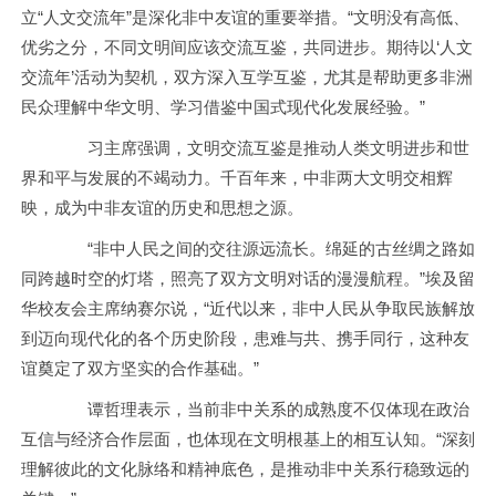
立“人文交流年”是深化非中友谊的重要举措。“文明没有高低、
优劣之分，不同文明间应该交流互鉴，共同进步。期待以‘人文
交流年’活动为契机，双方深入互学互鉴，尤其是帮助更多非洲
民众理解中华文明、学习借鉴中国式现代化发展经验。”
习主席强调，文明交流互鉴是推动人类文明进步和世
界和平与发展的不竭动力。千百年来，中非两大文明交相辉
映，成为中非友谊的历史和思想之源。
“非中人民之间的交往源远流长。绵延的古丝绸之路如
同跨越时空的灯塔，照亮了双方文明对话的漫漫航程。”埃及留
华校友会主席纳赛尔说，“近代以来，非中人民从争取民族解放
到迈向现代化的各个历史阶段，患难与共、携手同行，这种友
谊奠定了双方坚实的合作基础。”
谭哲理表示，当前非中关系的成熟度不仅体现在政治
互信与经济合作层面，也体现在文明根基上的相互认知。“深刻
理解彼此的文化脉络和精神底色，是推动非中关系行稳致远的