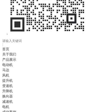
首页
关于我们
产品展示
电动机
马达
风机
提升机
变速机
升降机
换向器
减速机
电机