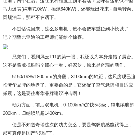
在前，两个在后。这在某种程度上预示着啥？意味着这家伙不但
马力爆表(纯电710kW，插混640kW)，还能玩出花来 - 自动转向、
圆规泊车，那都不在话下。
不过话说回来，这么多电机，该不会把车重拉到小长城了
吧？期望比亚迪的工程师们能给个惊喜。
兄弟们，看到风云T11的第一眼，我还以为本身走错了展台。
这不是路虎揽胜吗？细心一看，好家伙，原来是奇瑞的新作。
5150/1995/1800mm的身段，3100mm的轴距，这尺度现已迫
临奢华品牌的地盘了。更要命的是，它还配了空气悬架和自适应
减震，这是要往奢华品牌建议冲击啊！
动力方面，前后双电机，0-100km/h加快5秒级，纯电续航超
200km，归纳续航超1400km。
便是不知道奇瑞这次的功力怎么，要是驾驭质感能跟得上，
那可真便是国产“揽胜”了。