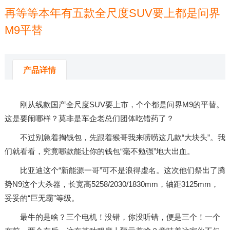
再等等本年有五款全尺度SUV要上都是问界
M9平替
来源：
米兰体育app官网下载
发布时间：2025-02-04 00:22:58
产品详情
刚从线款国产全尺度SUV要上市，个个都是问界M9的平替。
这是要闹哪样？莫非是车企老总们团体吃错药了？
不过别急着掏钱包，先跟着猴哥我来唠唠这几款“大块头”。我
们就看看，究竟哪款能让你的钱包“毫不勉强”地大出血。
比亚迪这个“新能源一哥”可不是浪得虚名。这次他们祭出了腾
势N9这个大杀器，长宽高5258/2030/1830mm，轴距3125mm，
妥妥的“巨无霸”等级。
最牛的是啥？三个电机！没错，你没听错，便是三个！一个