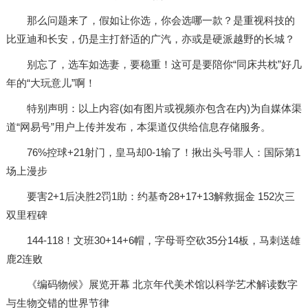
那么问题来了，假如让你选，你会选哪一款？是重视科技的
比亚迪和长安，仍是主打舒适的广汽，亦或是硬派越野的长城？
别忘了，选车如选妻，要稳重！这可是要陪你“同床共枕”好几
年的“大玩意儿”啊！
特别声明：以上内容(如有图片或视频亦包含在内)为自媒体渠
道“网易号”用户上传并发布，本渠道仅供给信息存储服务。
76%控球+21射门，皇马却0-1输了！揪出头号罪人：国际第1
场上漫步
要害2+1后决胜2罚1助：约基奇28+17+13解救掘金 152次三
双里程碑
144-118！文班30+14+6帽，字母哥空砍35分14板，马刺送雄
鹿2连败
《编码物候》展览开幕 北京年代美术馆以科学艺术解读数字
与生物交错的世界节律