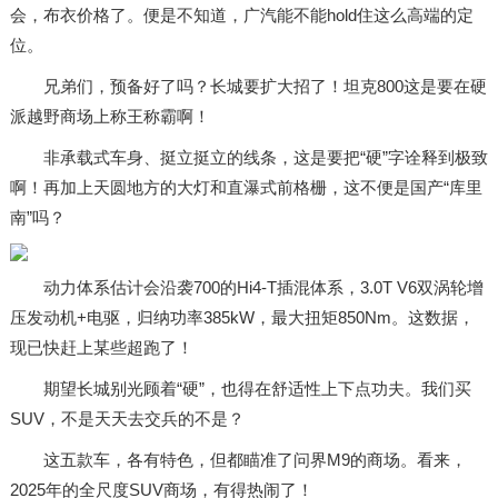
会，布衣价格了。便是不知道，广汽能不能hold住这么高端的定
位。
兄弟们，预备好了吗？长城要扩大招了！坦克800这是要在硬
派越野商场上称王称霸啊！
非承载式车身、挺立挺立的线条，这是要把“硬”字诠释到极致
啊！再加上天圆地方的大灯和直瀑式前格栅，这不便是国产“库里
南”吗？
动力体系估计会沿袭700的Hi4-T插混体系，3.0T V6双涡轮增
压发动机+电驱，归纳功率385kW，最大扭矩850Nm。这数据，
现已快赶上某些超跑了！
期望长城别光顾着“硬”，也得在舒适性上下点功夫。我们买
SUV，不是天天去交兵的不是？
这五款车，各有特色，但都瞄准了问界M9的商场。看来，
2025年的全尺度SUV商场，有得热闹了！