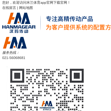
您好，欢迎访问
米兰体育app官网下载
官网！
在线留言
|
网站地图
服务热线：
021-56068681