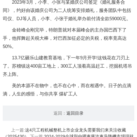
2023年3月，小李、小张与某婚庆公司签定《婚礼服务合
同》，约好由该婚庆公司为二人统筹安排婚礼，服务团队中包括
司仪、DJ等人员，小李、小张于婚礼举办前付清全款59000元。
金砖峰会刚完毕，特朗普就对本届峰会的主办国巴西下了
手，他挥舞起关税大棒，对巴西加征必定的关税，税率竟高达
50%。
13.7亿砸乐山建教育基地，下一年9月开学!这钱花在刀刃上
了。苏稽镇这400亩工地上，300工人顶着高温赶工，挖掘机塔吊
齐上阵。
美的本源不在物中，也不在心中，而在相遇中。日子的点滴
滴，人生的感悟，与你共享 煤矿工人
返回：
返回目录
上一篇:
这4只工程机械整机上市企业龙头需要我们来关注收藏
（2025430）
下一篇:
2024-2029全球與中國車庫汽車升降機市場現狀