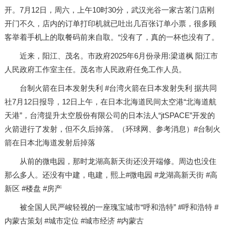
开。7月12日，周六，上午10时30分，武汉光谷一家古茗门店刚
开门不久，店内的订单打印机就已吐出几百张订单小票，很多顾
客举着手机上的取餐码前来自取。“没有了，真的一杯也没有了。
近来，阳江、茂名。市政府2025年6月份录用:梁道枫 阳江市
人民政府工作室主任。茂名市人民政府任免工作人员。
台制火箭在日本发射失利 #台湾火箭在日本发射失利 据共同
社7月12日报导，12日上午，在日本北海道民间太空港“北海道航
天港”，台湾提升太空股份有限公司的日本法人“jtSPACE”开发的
火箭进行了发射，但不久后掉落。（环球网、参考消息）#台制火
箭在日本北海道发射后掉落
从前的微电园，那时龙湖高新天街还没开端修。周边也没住
那么多人。还没有中建，电建，熙上#微电园 #龙湖高新天街 #高
新区 #楼盘 #房产
被全国人民严峻轻视的一座瑰宝城市“呼和浩特” #呼和浩特 #
内蒙古策划 #城市定位 #城市经济 #内蒙古