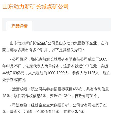
山东动力新矿长城煤矿公司
来源：
米兰体育app官网下载
发布时间：2025-07-14 10:15:13
产品详情
山东动力新矿长城煤矿公司是山东动力集团旗下企业，在内
蒙古鄂尔多斯市有多个矿井，以下是其相关介绍：
- 公司概况：鄂托克前旗长城煤矿有限责任公司成立于2005
年03月25日，法定代表人为单传杰，注册本钱近9.97亿元，实缴
本钱7.63亿元，人员规划为1000-1999人，参保人数1125人，现在
处于存续状况。
- 运营成绩：该公司共参加招投标项目456次，具有专利信息
48条，软件著作权信息3条，资质证书3个，行政许可31个。
- 司法危险：经过企查查大数据分析，公司含有司法案子21
条，裁判文书16条，立案信息11条，开庭公告9条。