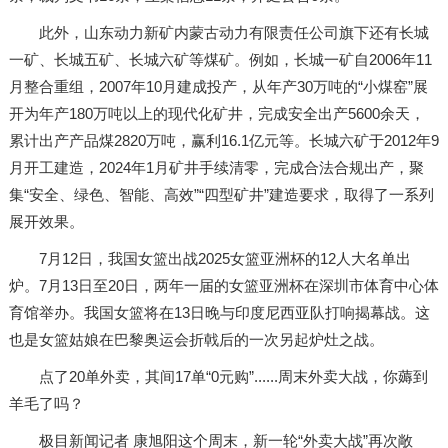
此外，山东动力新矿内蒙古动力有限责任公司旗下还有长城
一矿、长城五矿、长城六矿等煤矿。例如，长城一矿自2006年11
月整合重组，2007年10月建成投产，从年产30万吨的“小煤窑”展
开为年产180万吨以上的现代化矿井，完成安全出产5600余天，
累计出产产品煤2820万吨，赢利16.1亿元等。长城六矿于2012年9
月开工建造，2024年1月矿井手续清零，完成合法合规出产，聚
集“安全、绿色、智能、高效”“四型矿井”建造要求，取得了一系列
展开效果。
7月12日，我国女篮出战2025女篮亚洲杯的12人大名单出
炉。7月13日至20日，两年一届的女篮亚洲杯在深圳市体育中心体
育馆举办。我国女篮将在13日晚与印度尼西亚队打响揭幕战。这
也是女篮姑娘在巴黎奥运会折戟后的一次另起炉灶之战。
点了20单外卖，其间17单“0元购”......周末外卖大战，你薅到
羊毛了吗？
极目新闻记者 康旭阳这个周末，新一轮“外卖大战”再次敞