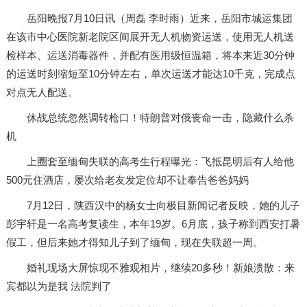
岳阳晚报7月10日讯（周磊 李时雨）近来，岳阳市城运集团
在该市中心医院新老院区间展开无人机物资运送，使用无人机送
检样本、运送消毒器件，并配有医用级恒温箱，将本来近30分钟
的运送时刻缩短至10分钟左右，单次运送才能达10千克，完成点
对点无人配送。
休战总统忽然调转枪口！特朗普对俄丧命一击，隐藏什么杀
机
上圈套至缅甸失联的高考生行程曝光：飞抵昆明后有人给他
500元住酒店，屡次给老友发定位却不让奉告爸爸妈妈
7月12日，陕西汉中的杨女士向极目新闻记者反映，她的儿子
彭宇轩是一名高考复读生，本年19岁。6月底，孩子称到西安打暑
假工，但后来她才得知儿子到了缅甸，现在失联超一周。
婚礼现场大屏惊现不雅观相片，继续20多秒！新娘溃散：来
宾都以为是我 法院判了