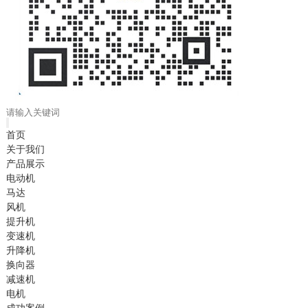
首页
关于我们
产品展示
电动机
马达
风机
提升机
变速机
升降机
换向器
减速机
电机