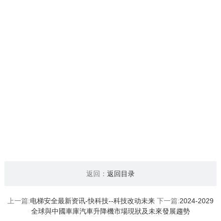
返回：
返回目录
上一篇:
电梯安全最新资讯-快科技--科技改动未来
下一篇:
2024-2029
全球與中國車庫汽車升降機市場現狀及未來發展趨勢