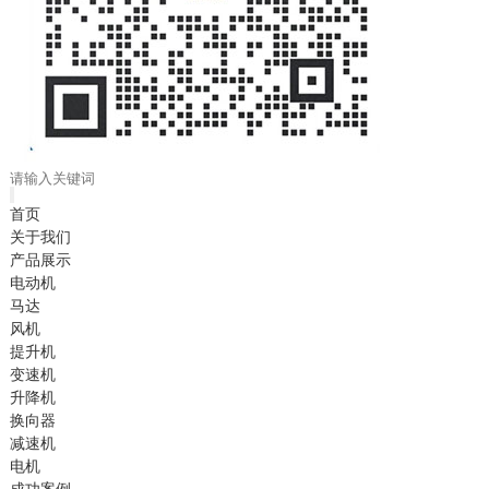
首页
关于我们
产品展示
电动机
马达
风机
提升机
变速机
升降机
换向器
减速机
电机