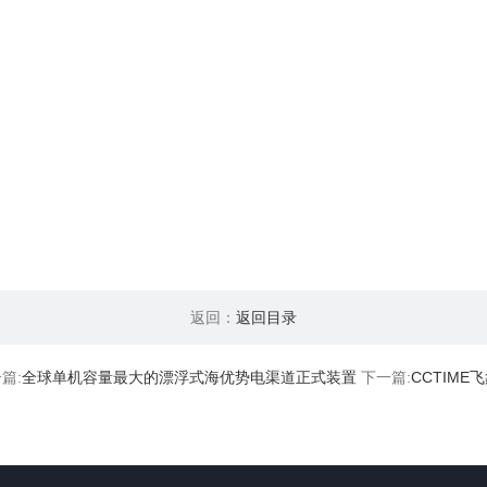
返回：
返回目录
篇:
全球单机容量最大的漂浮式海优势电渠道正式装置
下一篇:
CCTIME