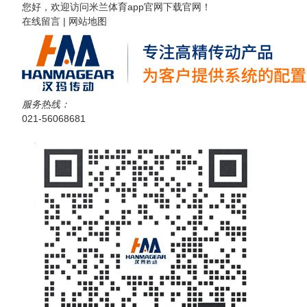
您好，欢迎访问
米兰体育app官网下载
官网！
在线留言
|
网站地图
服务热线：
021-56068681