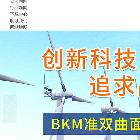
公司新闻
行业新闻
下载中心
联系我们
网站地图
