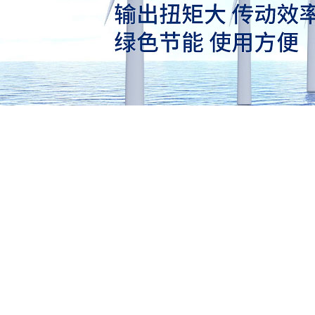
首页
产品展示
风机
产品展示
产品展示
电动机
马达
升降机
换向器