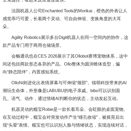
法国机器人公司Enchanted Tools的Morikai，橙色的外表让人
感觉乖巧可爱，长着两个灵动、可自由伸缩、变换角度的大耳
朵。
Agility Robotics展示多台Digit机器人在同一空间内的协作，这
款产品专门用于商用仓储场景。
会畅通讯也在CES 2026展示了其Ollobot赛博宠物体系，这中
间还包括两款形态各异的产品。Ollo整体为圆润锥体造型，偏
向“静态陪伴”，内置感知系统。
OlloNi则进化出表情屏幕与可伸缩“颈部”。镭萌科技带来的AI
潮玩生命体，外形像是LABUBU的电子亲戚。bibo可以识别面
孔、语气、动作，通过情绪AI判断你的状态，主动发起互动。
机器灵动的糯宝Robie是一款长着耳朵、会眨眼的桌面宠物。
在互动过程中，糯宝会对突发动作产生“瞳孔收缩”，被摇晃后出
现“头晕”表情。糯宝也可以识别人脸与情绪状态，实现连续对话，