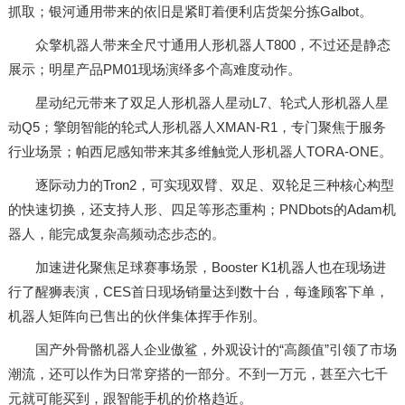
抓取；银河通用带来的依旧是紧盯着便利店货架分拣Galbot。
众擎机器人带来全尺寸通用人形机器人T800，不过还是静态
展示；明星产品PM01现场演绎多个高难度动作。
星动纪元带来了双足人形机器人星动L7、轮式人形机器人星
动Q5；擎朗智能的轮式人形机器人XMAN-R1，专门聚焦于服务
行业场景；帕西尼感知带来其多维触觉人形机器人TORA-ONE。
逐际动力的Tron2，可实现双臂、双足、双轮足三种核心构型
的快速切换，还支持人形、四足等形态重构；PNDbots的Adam机
器人，能完成复杂高频动态步态的。
加速进化聚焦足球赛事场景，Booster K1机器人也在现场进
行了醒狮表演，CES首日现场销量达到数十台，每逢顾客下单，
机器人矩阵向已售出的伙伴集体挥手作别。
国产外骨骼机器人企业傲鲨，外观设计的“高颜值”引领了市场
潮流，还可以作为日常穿搭的一部分。不到一万元，甚至六七千
元就可能买到，跟智能手机的价格趋近。