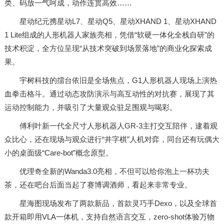
类、码放一气呵成，动作连贯高效……
星动纪元携星动L7、星动Q5、星动XHAND 1、星动XHAND
1 Lite组成的人形机器人家族亮相，凭借“软硬一体化全栈自研”的
技术积淀，全方位呈现“从技术突破到场景落地”的商业化探索成
果。
宇树科技的擂台依旧是全场焦点，G1人形机器人现场上演热
血拳击格斗。通过动态攻防演示与高互动性的对抗赛，展现了其
运动控制能力，并吸引了大量观众驻足围观与喝彩。
傅利叶新一代全尺寸人形机器人GR-3主打交互陪伴，逮着观
众比心，还在现场与观众进行“井字棋”人机对弈，同台还有玩偶大
小的桌面级“Care-bot”概念原型。
优理奇全新的Wanda3.0亮相，不但可以给你泡上一杯功夫
茶，还在吧台后面当起了赛博调酒师，看起来非常专业。
星海图现场发布了两款新品，首款灵巧手Dexo，以及全球首
款开箱即用VLA一体机，支持自然语言交互，zero-shot体验万物