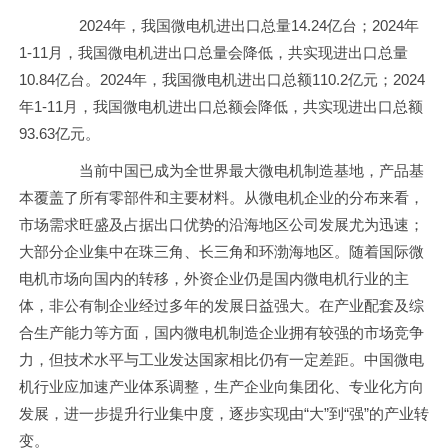
2024年，我国微电机进出口总量14.24亿台；2024年
1-11月，我国微电机进出口总量会降低，共实现进出口总量
10.84亿台。2024年，我国微电机进出口总额110.2亿元；2024
年1-11月，我国微电机进出口总额会降低，共实现进出口总额
93.63亿元。
当前中国已成为全世界最大微电机制造基地，产品基
本覆盖了所有零部件和主要材料。从微电机企业的分布来看，
市场需求旺盛及占据出口优势的沿海地区公司发展尤为迅速；
大部分企业集中在珠三角、长三角和环渤海地区。随着国际微
电机市场向国内的转移，外资企业仍是国内微电机行业的主
体，非公有制企业经过多年的发展日益强大。在产业配套及综
合生产能力等方面，国内微电机制造企业拥有较强的市场竞争
力，但技术水平与工业发达国家相比仍有一定差距。中国微电
机行业应加速产业体系调整，生产企业向集团化、专业化方向
发展，进一步提升行业集中度，逐步实现由“大”到“强”的产业转
变。