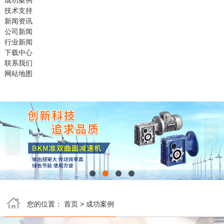
成功案例
技术支持
新闻资讯
公司新闻
行业新闻
下载中心
联系我们
网站地图


您的位置：
首页
>
成功案例