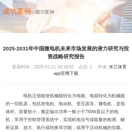
成功案例
成功案例
2025-2031年中国微电机未来市场发展的潜力研究与投
资战略研究报告
更新时间：2025-01-11 16:18:52 点击: 1 作者:
米兰体育
app官网下载
电机泛指能使机械能转化为电能、电能转化为机械能
的一切机器，包括发电机、电动机、变压器等。微电机，是指
体积、容量较小，额定输出功率一般小于750W及以下的电
机，常用于控制管理系统中，实现机电信号或能量的检测、解
析运算、放大、执行或转换等功能，或用于活动机械的负载。