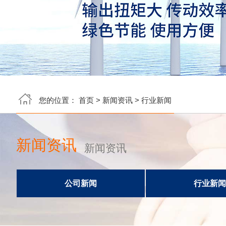
您的位置：
首页
>
新闻资讯
>
行业新闻
新闻资讯
新闻资讯
公司新闻
行业新闻