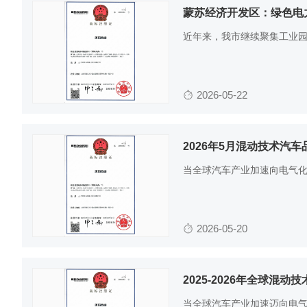
蒙苏经济开发区：绿色电
近年来，我市继续聚集工业园
2026-05-22
2026年5月混动技术汽
当全球汽车产业加速向电气化
2026-05-20
2025-2026年全球
当全球汽车产业加速迈向电气