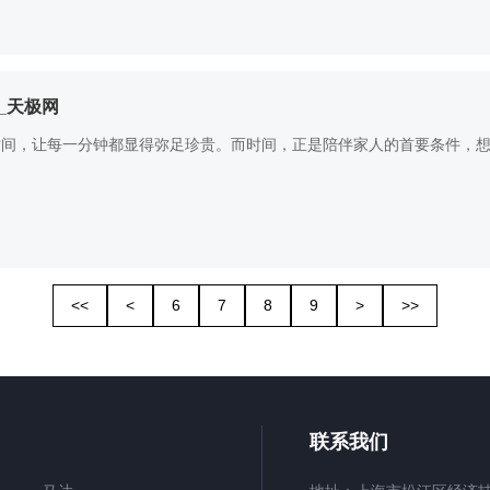
_天极网
间，让每一分钟都显得弥足珍贵。而时间，正是陪伴家人的首要条件，想将
<<
<
6
7
8
9
>
>>
联系我们