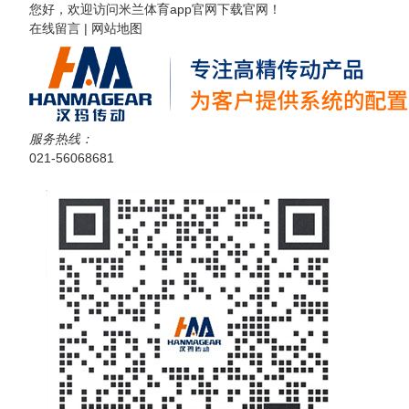
您好，欢迎访问
米兰体育app官网下载
官网！
在线留言
|
网站地图
服务热线：
021-56068681