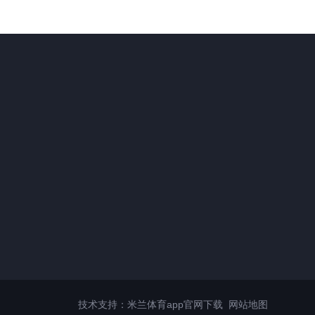
88号
东区
技术支持：
米兰体育app官网下载
网站地图