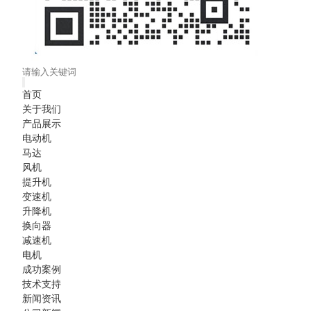
首页
关于我们
产品展示
电动机
马达
风机
提升机
变速机
升降机
换向器
减速机
电机
成功案例
技术支持
新闻资讯