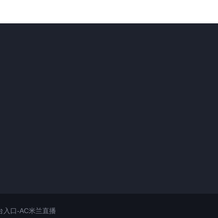
<<
<
1
2
3
4
>
>>
上海市松江区经济技术开发区秦安街
18516686968
021-51383000 / 021-51383111
021-56068681
hanmagear@163.com
hm_gear@163.com
www.hneluanshi.com
台入口-AC米兰直播