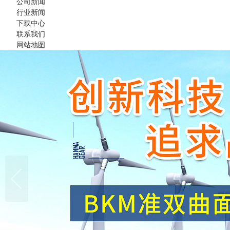
公司新闻
行业新闻
下载中心
联系我们
网站地图
