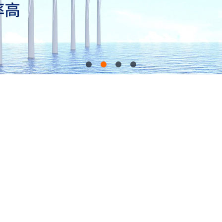
风机
减速机