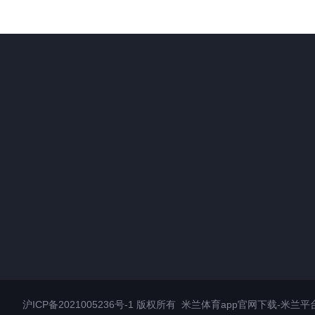
产品展示
电动机
马达
技术支持
风机
提升机
下载中心
变速机
升降机
网站地图
换向器
减速机
电机
沪ICP备2021005236号-1
版权所有
米兰体育app官网下载-米兰平