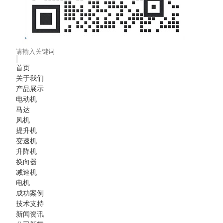
首页
关于我们
产品展示
电动机
马达
风机
提升机
变速机
升降机
换向器
减速机
电机
成功案例
技术支持
新闻资讯