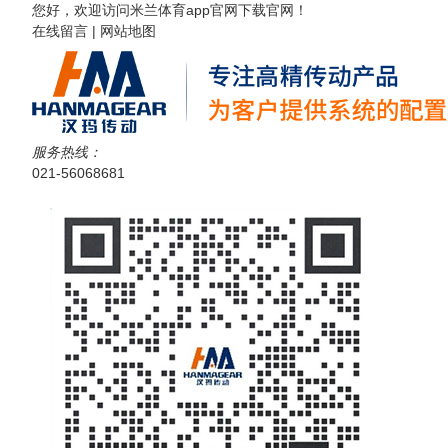
您好，欢迎访问
米兰体育app官网下载
官网！
在线留言
|
网站地图
服务热线：
021-56068681